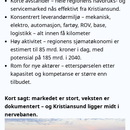
Korte avstander – hele regionens havbruks- og
servicemarked nås effektivt fra Kristiansund.
Konsentrert leverandørmiljø – mekanisk,
elektro, automasjon, fartøy, ROV, base,
logistikk – alt innen få kilometer
Høy aktivitet – regionens sjømatøkonomi er
estimert til 85 mrd. kroner i dag, med
potensial på 185 mrd. i 2040.
Rom for nye aktører – etterspørselen etter
kapasitet og kompetanse er større enn
tilbudet.
Kort sagt: markedet er stort, veksten er
dokumentert – og Kristiansund ligger midt i
nervebanen.