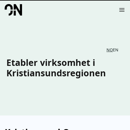
Your Company
Op
NO
EN
Etabler virksomhet i
Kristiansundsregionen