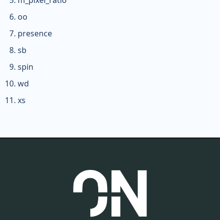
m_pixel_ratio
oo
presence
sb
spin
wd
xs