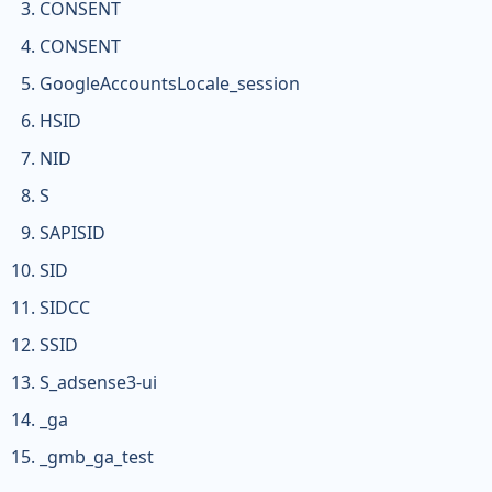
CONSENT
CONSENT
GoogleAccountsLocale_session
HSID
NID
S
SAPISID
SID
SIDCC
SSID
S_adsense3-ui
_ga
_gmb_ga_test