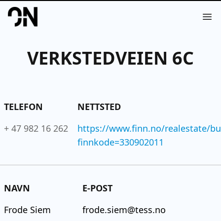
Your Company
Op
VERKSTEDVEIEN 6C
TELEFON
NETTSTED
+ 47 982 16 262
https://www.finn.no/realestate/b
finnkode=330902011
NAVN
E-POST
Frode Siem
frode.siem@tess.no