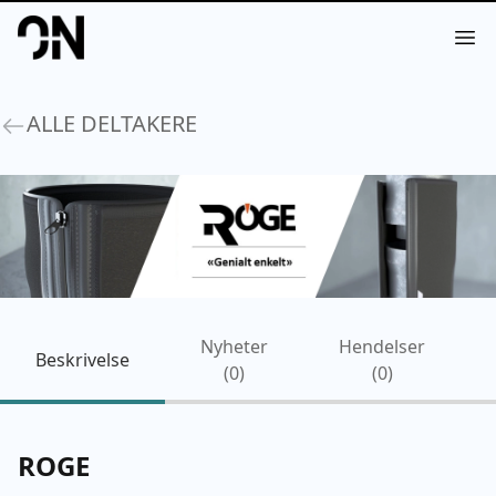
Your Company
Op
ALLE DELTAKERE
Nyheter
Hendelser
Beskrivelse
(
0
)
(
0
)
ROGE