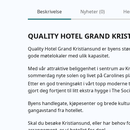
Beskrivelse
Nyheter (
0
)
He
QUALITY HOTEL GRAND KRI
Quality Hotel Grand Kristiansund er byens stø
gode møtelokaler med ulik kapasitet.
Med vår attraktive beliggenhet i sentrum av K
sommerdag nyte solen og livet på Carolines pla
Etter en god treningsøkt i vårt topp moderne 
gjort deg fortjent til litt ekstra hygge i The Soc
Byens handlegate, kjøpesenter og brede kultur
gangavstand fra hotellet.
Skal du besøke Kristiansund, eller har behov for 
arrangement, er vi hotellet for deg!