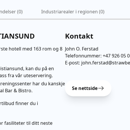
ndelser (
0
)
Industriarealer i regionen (
0
)
STIANSUND
Kontakt
rste hotell med 163 rom og 8
John O. Ferstad
Telefonnummer:
+47 926 05 
E-post:
john.ferstad@strawbe
ristiansund, kan du på en
ss fra vår uteservering.
treningssenter har du kanskje
Se nettside
ial Bar & Bistro.
tilbud finner du i
fasiliteter til ditt neste