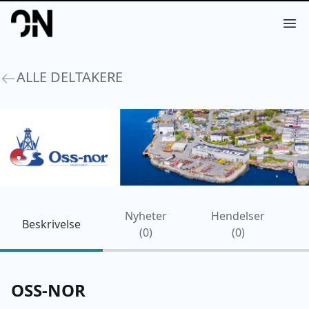
Your Company
Op
ALLE DELTAKERE
Nyheter
Hendelser
Beskrivelse
(
0
)
(
0
)
OSS-NOR