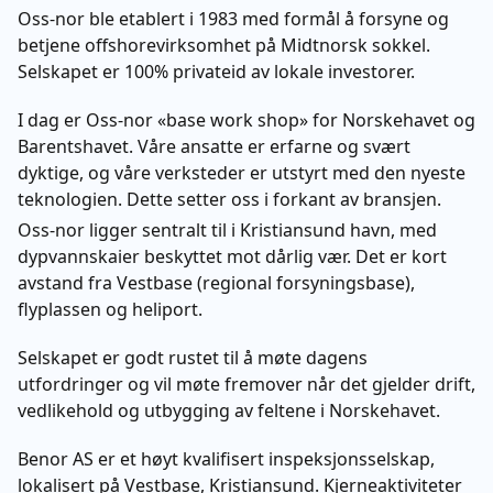
Oss-nor ble etablert i 1983 med formål å forsyne og
betjene offshorevirksomhet på Midtnorsk sokkel.
Selskapet er 100% privateid av lokale investorer.
I dag er Oss-nor «base work shop» for Norskehavet og
Barentshavet. Våre ansatte er erfarne og svært
dyktige, og våre verksteder er utstyrt med den nyeste
teknologien. Dette setter oss i forkant av bransjen.
Oss-nor ligger sentralt til i Kristiansund havn, med
dypvannskaier beskyttet mot dårlig vær. Det er kort
avstand fra Vestbase (regional forsyningsbase),
flyplassen og heliport.
Selskapet er godt rustet til å møte dagens
utfordringer og vil møte fremover når det gjelder drift,
vedlikehold og utbygging av feltene i Norskehavet.
Benor AS er et høyt kvalifisert inspeksjonsselskap,
lokalisert på Vestbase, Kristiansund. Kjerneaktiviteter