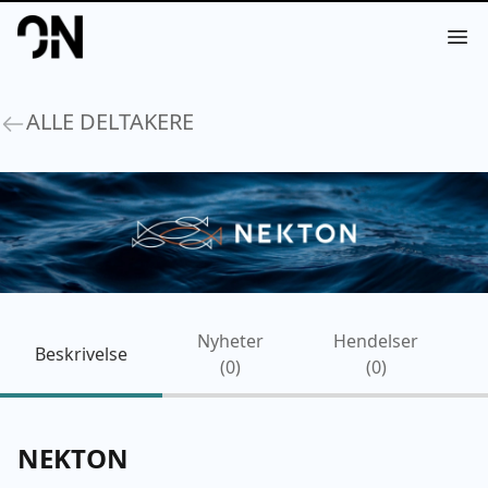
Your Company
Op
ALLE DELTAKERE
Nyheter
Hendelser
Beskrivelse
(
0
)
(
0
)
NEKTON