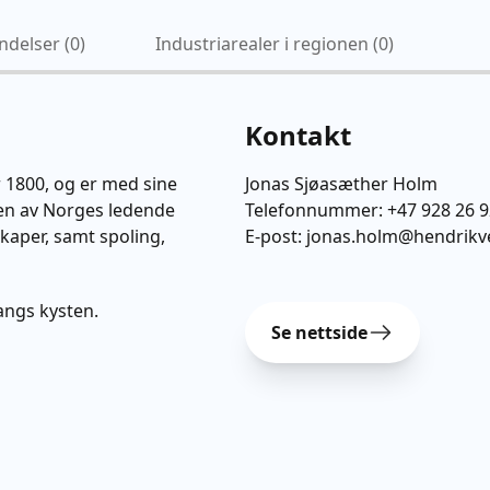
ndelser (
0
)
Industriarealer i regionen (
0
)
Kontakt
r 1800, og er med sine
Jonas Sjøasæther Holm
en av Norges ledende
Telefonnummer:
+47 928 26 
skaper, samt spoling,
E-post:
jonas.holm@hendrik
angs kysten.
Se nettside