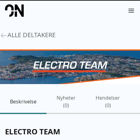
Your Company
Op
ALLE DELTAKERE
Nyheter
Hendelser
Beskrivelse
(
0
)
(
0
)
ELECTRO TEAM