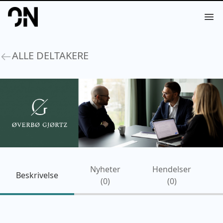
Your Company
Op
ALLE DELTAKERE
Nyheter
Hendelser
Beskrivelse
(
0
)
(
0
)