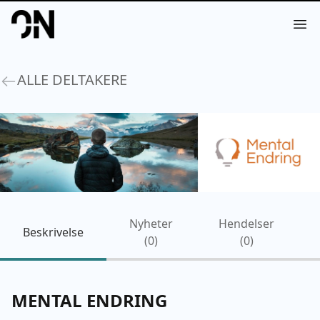
Your Company
Op
ALLE DELTAKERE
Nyheter
Hendelser
Beskrivelse
(
0
)
(
0
)
MENTAL ENDRING