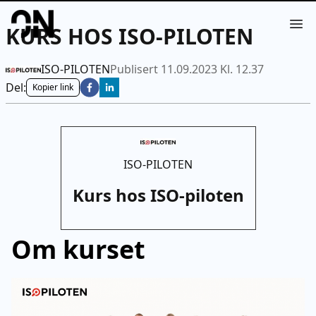
Your Company
KURS HOS ISO-PILOTEN
Op
ISO-PILOTEN
Publisert 11.09.2023 Kl. 12.37
Del:
Kopier link
ISO-PILOTEN
Kurs hos ISO-piloten
Om kurset